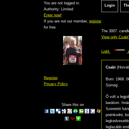
You are not logged in.
Login
Th
Authority: Limited
Enter now!
If you are not our member,
register
for free.
The 3007. candl
View only Csabi'
Light
a
Csabi
(
Horvá
Register
Born:
1968. 0
Privacy Policy
Sümeg
Ő volt a legjo
barátom. Imádt
Share this on
Szeretett futni
poénkodni, bo
legkedvesebb
leglazább emb