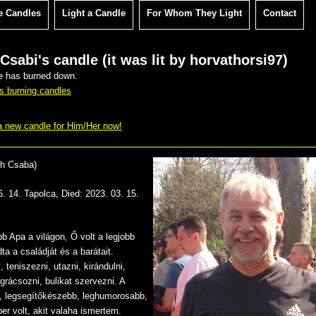
e Candles
Light a Candle
For Whom They Light
Contact
Csabi's candle (it was lit by horvathorsi97)
e has burned down.
s burning candles
 new candle for Him/Her now!
th Csaba
)
6. 14. Tapolca
, Died:
2023. 03. 15.
bb Apa a világon, Ő volt a legjobb
a a családját és a barátait.
, teniszezni, utazni, kirándulni,
grácsozni, bulikat szervezni. A
, legsegítőkészebb, leghumorosabb,
er volt, akit valaha ismertem.