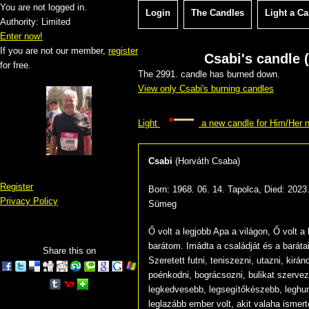
You are not logged in.
Login
The Candles
Light a C
Authority: Limited
Enter now!
If you are not our member,
register
Csabi's candle (
for free.
The 2991. candle has burned down.
View only Csabi's burning candles
Light
a new candle for Him/Her 
Csabi
(
Horváth Csaba
)
Register
Born:
1968. 06. 14. Tapolca
, Died:
2023.
Privacy Policy
Sümeg
Ő volt a legjobb Apa a világon, Ő volt a 
barátom. Imádta a családját és a barátai
Share this on
Szeretett futni, teniszezni, utazni, kiránd
poénkodni, bográcsozni, bulikat szervez
legkedvesebb, legsegítőkészebb, legh
leglazább ember volt, akit valaha ismer