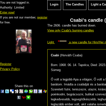
You are not logged in.
Login
The Candles
Light a C
Authority: Limited
Enter now!
If you are not our member,
register
Csabi's candle (
for free.
The 2606. candle has burned down.
View only Csabi's burning candles
Light
a new candle for Him/Her 
Csabi
(
Horváth Csaba
)
Register
Born:
1968. 06. 14. Tapolca
, Died:
2023.
Privacy Policy
Sümeg
Ő volt a legjobb Apa a világon, Ő volt a 
barátom. Imádta a családját és a barátai
Share this on
Szeretett futni, teniszezni, utazni, kiránd
poénkodni, bográcsozni, bulikat szervez
legkedvesebb, legsegítőkészebb, legh
leglazább ember volt, akit valaha ismer